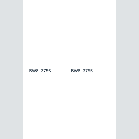
BW8_3756
BW8_3755