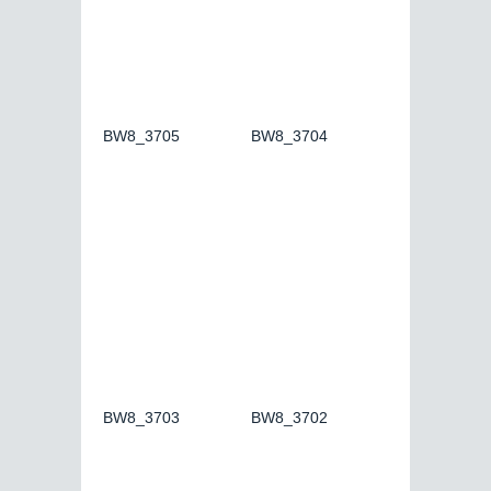
BW8_3705
BW8_3704
BW8_3703
BW8_3702