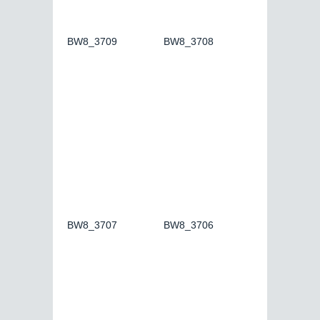
BW8_3709
BW8_3708
BW8_3707
BW8_3706