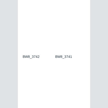
BW8_3742
BW8_3741