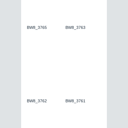
BW8_3765
BW8_3763
BW8_3762
BW8_3761