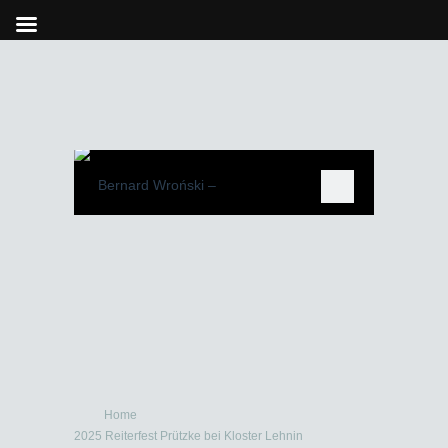
Home
2025 Reiterfest Prützke bei Kloster Lehnin