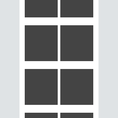
BW8_9624
BW8_9623
BW8_9622
BW8_9621
BW8_9620
BW8_9619