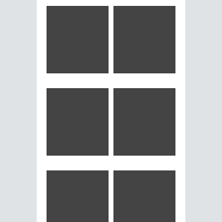
BW8_9597
BW8_9596
BW8_9595
BW8_9594
BW8_9593
BW8_9592