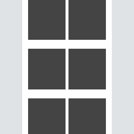
BW8_9638
BW8_9637
BW8_9636
BW8_9635
BW8_9633
BW8_9632