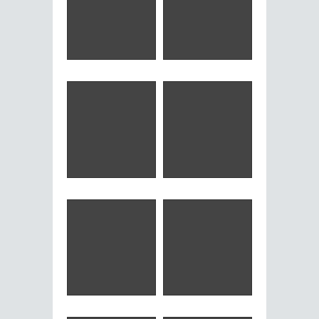
BW8_9642
BW8_9641
BW8_9640
BW8_9639