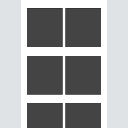
BW8_9614
BW8_9613
BW8_9612
BW8_9611
BW8_9610
BW8_9609