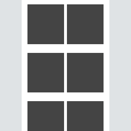
BW8_9661
BW8_9660
BW8_9659
BW8_9658
BW8_9657
BW8_9656