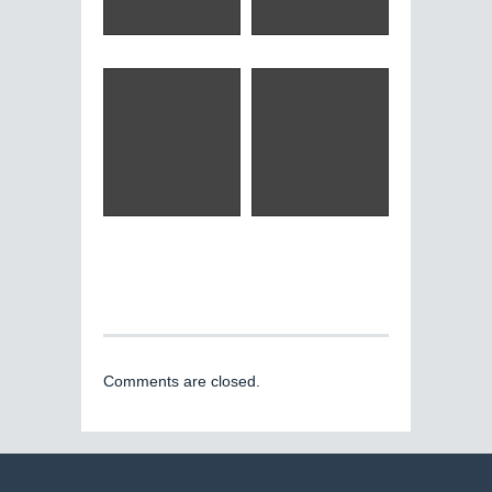
BW8_9591
BW8_9589
Comments are closed.