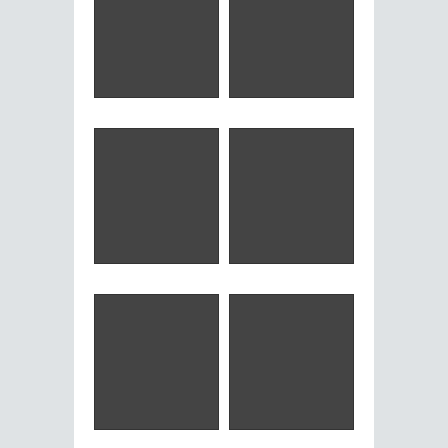
BW8_9601
BW8_9600
BW8_9599
BW8_9598