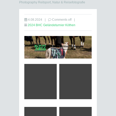
Photography Reitsport, Natur & Reisefotografie
4.08.2024
|
Comments off
|
2024 BHC Geländeturnier Köthen
BW8_9669
BW8_9668
BW8_9667
BW8_9666