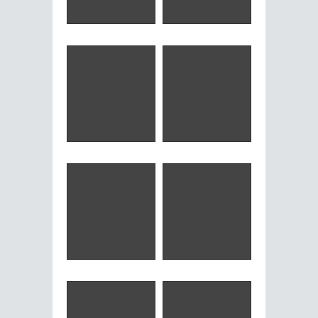
BW8_9655
BW8_9654
BW8_9653
BW8_9652
BW8_9651
BW8_9643