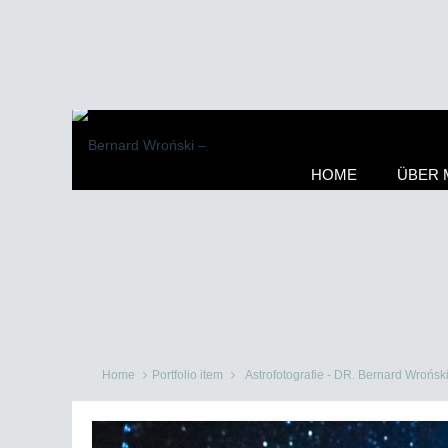
HOME
ÜBER 
Home
Portfolio item
Astrofotografie - DR. Bernard Wrońsk