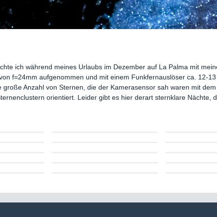
hte ich während meines Urlaubs im Dezember auf La Palma mit meine
 von f=24mm aufgenommen und mit einem Funkfernauslöser ca. 12-13 s b
 große Anzahl von Sternen, die der Kamerasensor sah waren mit dem 
ernenclustern orientiert. Leider gibt es hier derart sternklare Nächte, 