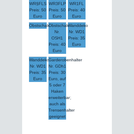
WR§FLS
WR3FLP
WR1FL
Preis: 50
Preis: 50
Preis: 40
Euro
Euro
Euro
Obstschale
Obstschale
Wanddeko
Nr.
Nr. WD1
OSH1
Preis: 35
Preis: 40
Euro
Euro
Wanddeko
Garderobenhalter
Nr. WD1
Nr. GDh1
Preis: 35
Preis: 30
Euro
Euro, auf
5 oder 7
Haken
erweiterbar;
auch als
Trensenhalter
geeignet