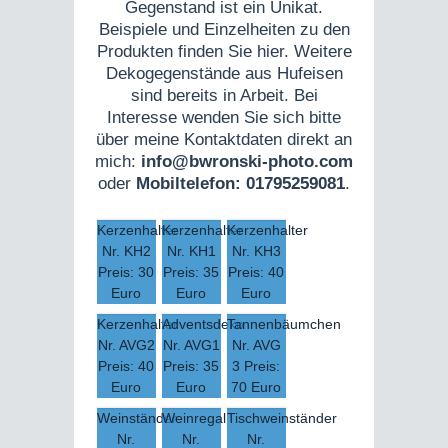
Gegenstand ist ein Unikat.
Beispiele und Einzelheiten zu den
Produkten finden Sie hier. Weitere
Dekogegenstände aus Hufeisen
sind bereits in Arbeit. Bei
Interesse wenden Sie sich bitte
über meine Kontaktdaten direkt an
mich:
info@bwronski-photo.com
oder
Mobiltelefon: 01795259081
.
Kerzenhalter
Kerzenhalter
Kerzenhalter
Nr. KH2
Nr. KH1
Nr. KH3
Preis: 30
Preis: 35
Preis: 40
Euro
Euro
Euro
Kerzenhalter
Adventsdeko
Tannenbäumchen
Nr. AVG2
Nr. AVG1
Nr. AVG
Preis: 40
Preis: 35
3 Preis:
Euro
Euro
70 Euro
Weinständer
Weinregal
Tischweinständer
Nr.
Nr.
Nr.